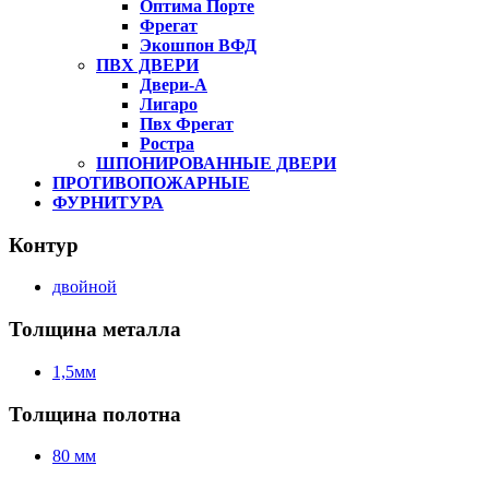
Оптима Порте
Фрегат
Экошпон ВФД
ПВХ ДВЕРИ
Двери-А
Лигаро
Пвх Фрегат
Ростра
ШПОНИРОВАННЫЕ ДВЕРИ
ПРОТИВОПОЖАРНЫЕ
ФУРНИТУРА
Контур
двойной
Толщина металла
1,5мм
Толщина полотна
80 мм