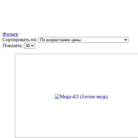
Фильтр
Сортировать по:
Показать:
Габариты - 1260*2050, 1360*2050 Толщина стенки
короба - 1.5 мм Толщина стенки полотна - 1.5 мм
Толщина коробки - 120 мм. Толщина полотна - 82 мм.
Металл - Металл 2 контура уплотнения 3 Замка: Гардиан
32.11 и 30.01 Овальные накладки Ручка раздельная.
Наполнение - Мин. вата