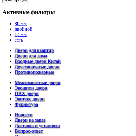
Активные фильтры
80 мм
двойной
1,5мм
есть
Двери для квартир
Двери для дома
Входные двери Китай
Двустворчатые двери
Противопожарные
Межкомнатные двери
Экошпон двери
ПВХ двери
Экотекс двери
Фурнитура
Новости
Двери на заказ
Доставка и установка
Вопрос-ответ