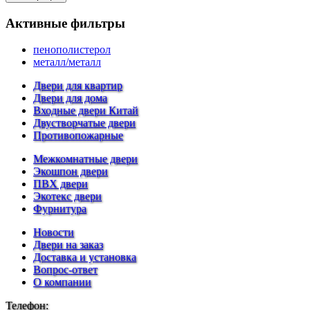
Активные фильтры
пенополистерол
металл/металл
Двери для квартир
Двери для дома
Входные двери Китай
Двустворчатые двери
Противопожарные
Межкомнатные двери
Экошпон двери
ПВХ двери
Экотекс двери
Фурнитура
Новости
Двери на заказ
Доставка и установка
Вопрос-ответ
О компании
Телефон: