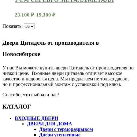
Первоначальная
Текущая
23,100
₽
19,300
₽
цена
цена:
Показать:
составляла
19,300 ₽.
23,100 ₽.
Двери Цитадель от производителя в
Новосибирске
У нас Вы можете купить двери Цитадель от производителя по
низкой цене. Входные двери цитадель отличает высокое
качество и недорогая цена. Мы предлагаем не только двери,
но и профессиональный монтаж с установкой под ключ.
Спасибо, что выбрали нас!
КАТАЛОГ
ВХОДНЫЕ ДВЕРИ
ДВЕРИ ДЛЯ ДОМА
Двери с терморазрывом
Двери утепленные