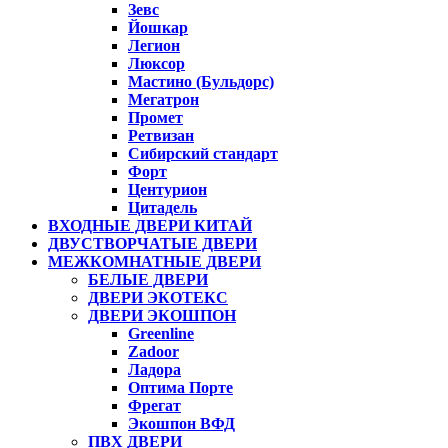
Зевс
Йошкар
Легион
Люксор
Мастино (Бульдорс)
Мегатрон
Промет
Ретвизан
Сибирский стандарт
Форт
Центурион
Цитадель
ВХОДНЫЕ ДВЕРИ КИТАЙ
ДВУСТВОРЧАТЫЕ ДВЕРИ
МЕЖКОМНАТНЫЕ ДВЕРИ
БЕЛЫЕ ДВЕРИ
ДВЕРИ ЭКОТЕКС
ДВЕРИ ЭКОШПОН
Greenline
Zadoor
Ладора
Оптима Порте
Фрегат
Экошпон ВФД
ПВХ ДВЕРИ