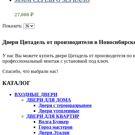
Отделка
МДФ-панель, 22 мм, сборная, царга, со
изнутри, тип
вставками из лакобели
лиственница беж, вставки из белого
Отделка
27,000
₽
глянцевого стекла, окрас металла -
изнутри, цвет
черный муар
Размеры
Показать:
860х2050, 960х2050 мм (ширина/
дверного блока
высота)
(по раме)
Открывание
левое, правое
Двери Цитадель от производителя в Новосибирск
У нас Вы можете купить двери Цитадель от производителя по н
профессиональный монтаж с установкой под ключ.
Спасибо, что выбрали нас!
КАТАЛОГ
ВХОДНЫЕ ДВЕРИ
ДВЕРИ ДЛЯ ДОМА
Двери с терморазрывом
Двери утепленные
ДВЕРИ ДЛЯ КВАРТИР
Волга Бункер
Город мастеров
Двери Эталон