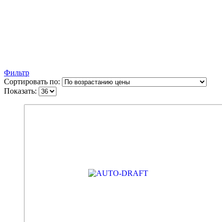
Фильтр
Сортировать по:
Показать:
Максимальная толщина металла - 0,8 мм Габариты -
860*2050, 960*2050 Глубина короба* - 63/44 мм
Толщина полотна - 62 мм Металл - щит ХДФ 3 мм 1
контур уплотнения (трёхкамерный уплотнитель)
Наполнение - пенополистирол Замки: Sezam 101, 102
Декоративная накладка, цилиндр -ключ/вертушка**,
ночная задвижка, ручка раздельная, 2 петли, глазок