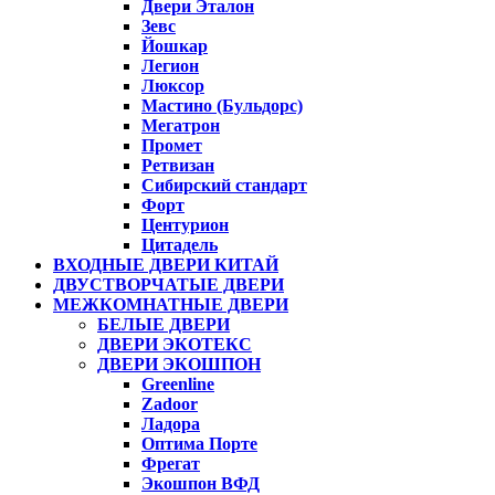
Двери Эталон
Зевс
Йошкар
Легион
Люксор
Мастино (Бульдорс)
Мегатрон
Промет
Ретвизан
Сибирский стандарт
Форт
Центурион
Цитадель
ВХОДНЫЕ ДВЕРИ КИТАЙ
ДВУСТВОРЧАТЫЕ ДВЕРИ
МЕЖКОМНАТНЫЕ ДВЕРИ
БЕЛЫЕ ДВЕРИ
ДВЕРИ ЭКОТЕКС
ДВЕРИ ЭКОШПОН
Greenline
Zadoor
Ладора
Оптима Порте
Фрегат
Экошпон ВФД