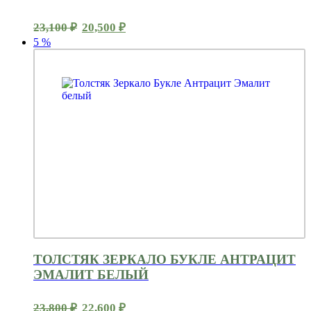
Первоначальная
Текущая
23,100
₽
20,500
₽
цена
цена:
5
%
составляла
20,500 ₽.
23,100 ₽.
ТОЛСТЯК ЗЕРКАЛО БУКЛЕ АНТРАЦИТ
ЭМАЛИТ БЕЛЫЙ
Первоначальная
Текущая
23,800
₽
22,600
₽