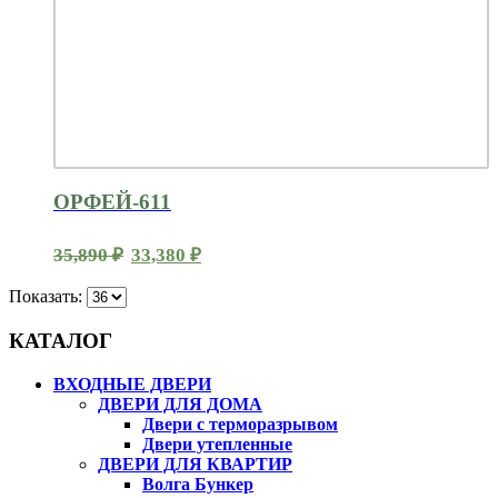
ОРФЕЙ-611
Первоначальная
Текущая
35,890
₽
33,380
₽
цена
цена:
Показать:
составляла
33,380 ₽.
КАТАЛОГ
35,890 ₽.
ВХОДНЫЕ ДВЕРИ
ДВЕРИ ДЛЯ ДОМА
Двери с терморазрывом
Двери утепленные
ДВЕРИ ДЛЯ КВАРТИР
Волга Бункер