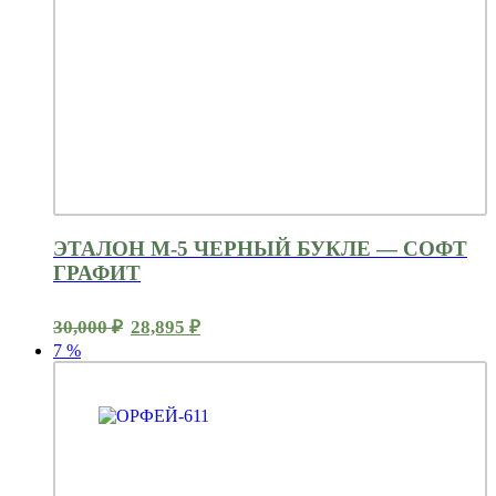
ЭТАЛОН М-5 ЧЕРНЫЙ БУКЛЕ — СОФТ
ГРАФИТ
Первоначальная
Текущая
30,000
₽
28,895
₽
цена
цена:
7
%
составляла
28,895 ₽.
30,000 ₽.