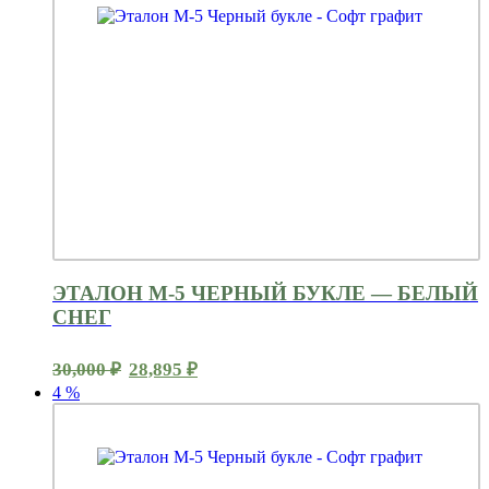
ЭТАЛОН М-5 ЧЕРНЫЙ БУКЛЕ — БЕЛЫЙ
СНЕГ
Первоначальная
Текущая
30,000
₽
28,895
₽
цена
цена:
4
%
составляла
28,895 ₽.
30,000 ₽.