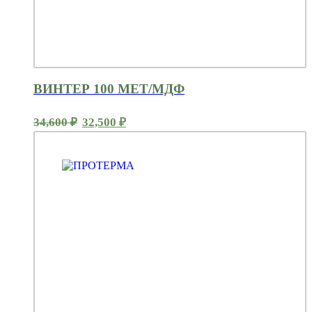
ВИНТЕР 100 МЕТ/МДФ
Первоначальная
Текущая
34,600
₽
32,500
₽
цена
цена:
составляла
32,500 ₽.
34,600 ₽.