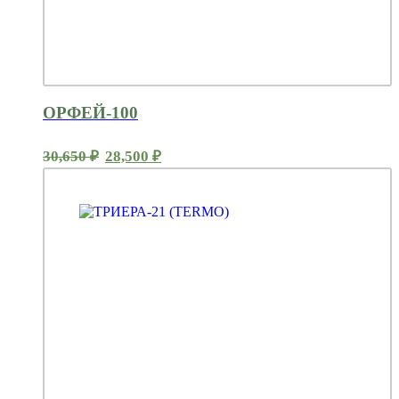
ОРФЕЙ-100
Первоначальная
Текущая
30,650
₽
28,500
₽
цена
цена:
составляла
28,500 ₽.
30,650 ₽.