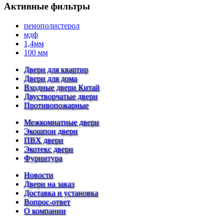
Активные фильтры
пенополистерол
мдф
1,4мм
100 мм
Двери для квартир
Двери для дома
Входные двери Китай
Двустворчатые двери
Противопожарные
Межкомнатные двери
Экошпон двери
ПВХ двери
Экотекс двери
Фурнитура
Новости
Двери на заказ
Доставка и установка
Вопрос-ответ
О компании