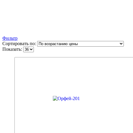
Фильтр
Сортировать по:
Показать:
Коллекция
ОРФЕЙ
Модель
Орфей-201
Количество контуров
2
уплотнения
Tолщина стали
1,4 мм
Глубина короба
120 мм
Толщина полотна
100 мм
Минеральная плита +
Наполнитель
пенополистирол
Специализированный дверной
Уплотнитель
уплотнитель
Трехслойное полимерное
Внешнее покрытие
покрытие
МДФ 16 мм с фрезерованным
Внутренняя отделка
рисунком
Основной замок
Цилиндровый