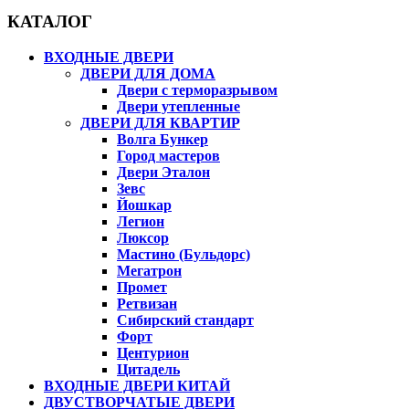
составляла
29,180 ₽.
КАТАЛОГ
31,380 ₽.
ВХОДНЫЕ ДВЕРИ
ДВЕРИ ДЛЯ ДОМА
Двери с терморазрывом
Двери утепленные
ДВЕРИ ДЛЯ КВАРТИР
Волга Бункер
Город мастеров
Двери Эталон
Зевс
Йошкар
Легион
Люксор
Мастино (Бульдорс)
Мегатрон
Промет
Ретвизан
Сибирский стандарт
Форт
Центурион
Цитадель
ВХОДНЫЕ ДВЕРИ КИТАЙ
ДВУСТВОРЧАТЫЕ ДВЕРИ