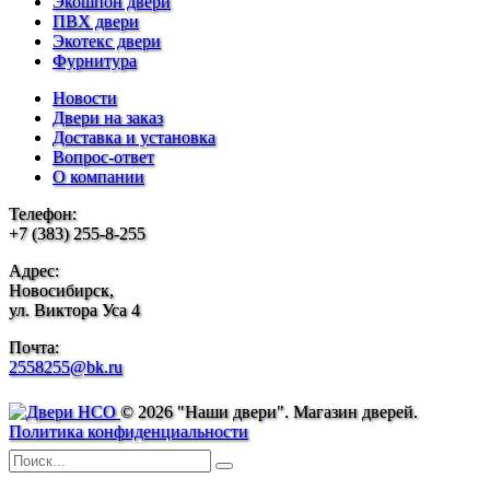
Экошпон двери
ПВХ двери
Экотекс двери
Фурнитура
Новости
Двери на заказ
Доставка и установка
Вопрос-ответ
О компании
Телефон:
+7 (383) 255-8-255
Адрес:
Новосибирск,
ул. Виктора Уса 4
Почта:
2558255@bk.ru
© 2026 "Наши двери". Магазин дверей.
Политика конфиденциальности