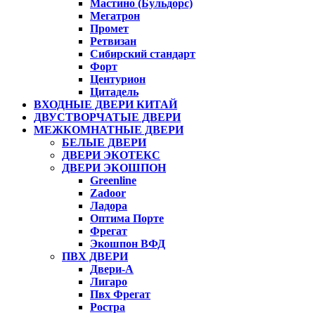
Мастино (Бульдорс)
Мегатрон
Промет
Ретвизан
Сибирский стандарт
Форт
Центурион
Цитадель
ВХОДНЫЕ ДВЕРИ КИТАЙ
ДВУСТВОРЧАТЫЕ ДВЕРИ
МЕЖКОМНАТНЫЕ ДВЕРИ
БЕЛЫЕ ДВЕРИ
ДВЕРИ ЭКОТЕКС
ДВЕРИ ЭКОШПОН
Greenline
Zadoor
Ладора
Оптима Порте
Фрегат
Экошпон ВФД
ПВХ ДВЕРИ
Двери-А
Лигаро
Пвх Фрегат
Ростра