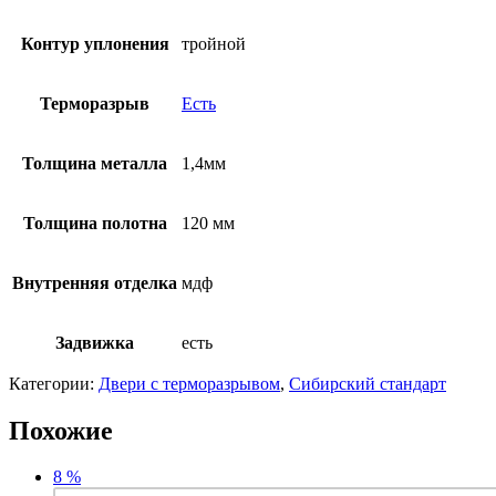
Контур уплонения
тройной
Терморазрыв
Есть
Толщина металла
1,4мм
Толщина полотна
120 мм
Внутренняя отделка
мдф
Задвижка
есть
Категории:
Двери с терморазрывом
,
Сибирский стандарт
Похожие
8
Четырехкамерный терморазрыв на полотне и коробе
%
Технические характеристики: