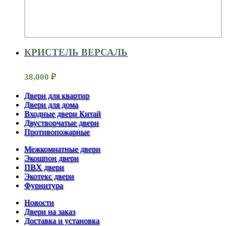
КРИСТЕЛЬ ВЕРСАЛЬ
38,000
₽
Двери для квартир
Двери для дома
Входные двери Китай
Двустворчатые двери
Противопожарные
Межкомнатные двери
Экошпон двери
ПВХ двери
Экотекс двери
Фурнитура
Новости
Двери на заказ
Доставка и установка