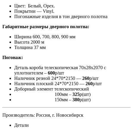
Цвет: Белый, Орех.
Покрытии — Vinyl.
Погонажные изделия в тон дверного полотна
Габаритные размеры дверного полотна:
Ширина 600, 700, 800, 900 мм
Высота 2000 м
Толщина 37 мм
Погонаж:
Деталь короба телескопическая 70х28х2070 с
уплотнителем –
600
р/шт
Наличник резной 24*70*2150 —
260
р/шт
Наличник плоский 24*70*2150 —
260
р/шт
Доборный элемент телескопический
100мм –
325
р(шт)
150мм –
380
р(шт)
Производитель: Россия, г. Новосибирск
Детали