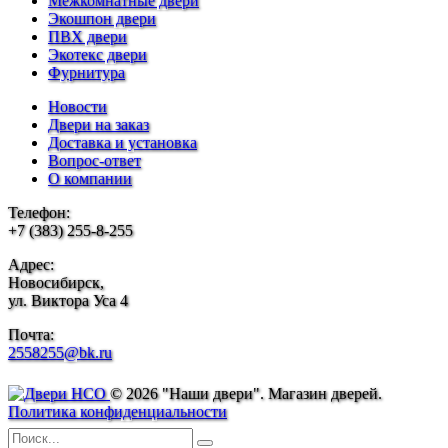
Межкомнатные двери
Экошпон двери
ПВХ двери
Экотекс двери
Фурнитура
Новости
Двери на заказ
Доставка и установка
Вопрос-ответ
О компании
Телефон:
+7 (383) 255-8-255
Адрес:
Новосибирск,
ул. Виктора Уса 4
Почта:
2558255@bk.ru
© 2026 "Наши двери". Магазин дверей.
Политика конфиденциальности