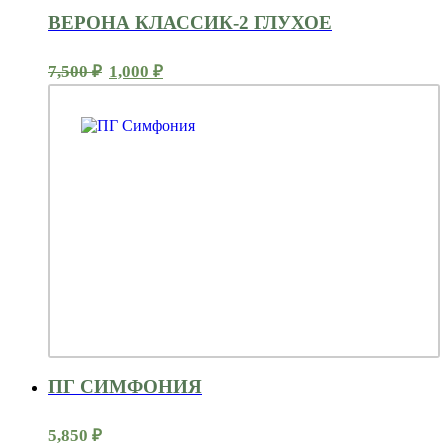
ВЕРОНА КЛАССИК-2 ГЛУХОЕ
Первоначальная
Текущая
7,500
₽
1,000
₽
цена
цена:
составляла
1,000 ₽.
7,500 ₽.
ПГ СИМФОНИЯ
5,850
₽